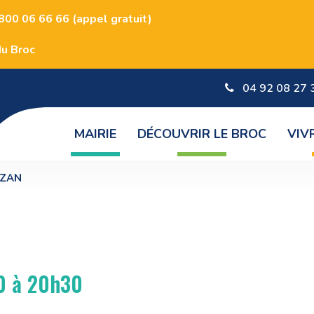
00 06 66 66 (appel gratuit)
du Broc
04 92 08 27 
MAIRIE
DÉCOUVRIR LE BROC
VIV
AZAN
0 à 20h30