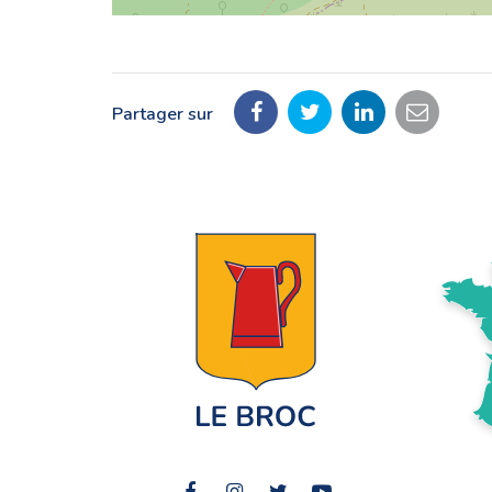
Partager sur
Partager
Partager
Partager
Partag
sur
sur
sur
par
Facebook
Twitter
LinkedIn
email