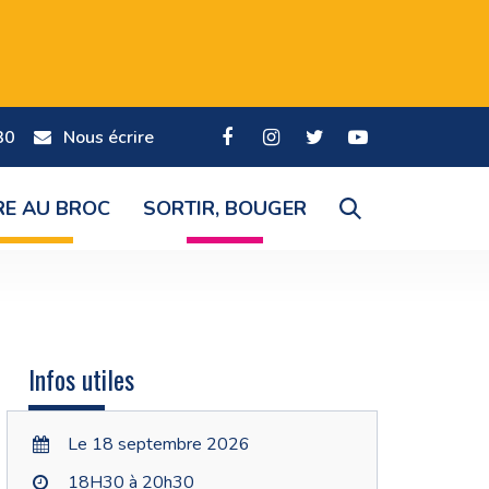
30
Nous écrire
Lien
Lien
Lien
Lien
vers
vers
vers
vers
le
le
le
la
RE AU BROC
SORTIR, BOUGER
RECHERCHE
compte
compte
compte
chaîne
Facebook
Instagram
Twitter
Youtube
FERMER
Infos utiles
Le 18 septembre 2026
18H30 à 20h30